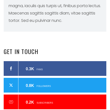
magna, iaculis quis turpis ut, finibus porta lectus.
Maecenas sagittis sagittis diam, vitae sagittis
tortor. Sed eu pulvinar nunc.
GET
IN
TOUCH
0.3K
FANS
0.8K
FOLLOWERS
0.2K
SUBSCRIBERS