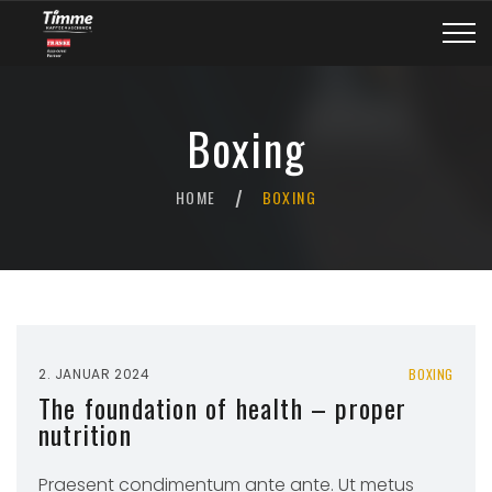
Boxing
HOME
BOXING
/
2. JANUAR 2024
BOXING
The foundation of health – proper
nutrition
Praesent condimentum ante ante. Ut metus