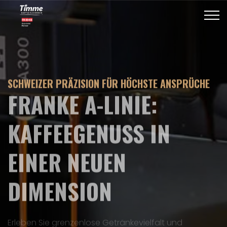
SCHWEIZER PRÄZISION FÜR HÖCHSTE ANSPRÜCHE
PERSÖNLICHE BERATUNG • FACHGERECHTER
VERKAUF • SCHNELLER VOR-ORT-SERVICE
FRANKE A-LINIE:
IHR ZERTIFIZIERTER
KAFFEEGENUSS IN
FRANKE APPROVED
EINER NEUEN
PARTNER
DIMENSION
Full-Service ohne Warteschleife – von
maßgeschneiderter Finanzierung bis zur Vor-Ort-
Erleben Sie grenzenlose Getränkevielfalt und